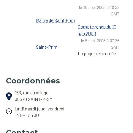
Assistante Sociale
Patrimoine
Automne de la vie
le 19 sep. 2008 à 10:33
IsèreAdom
GMT
Boules de Chonas - Saint Prim
Mairie de Saint Prim
Lutte contre l'Ambroisie
Compte rendu du 10
Centre Loisirs et montagne
juin 2008
Nuisances sonores - feux
le 5 sep. 2008 à 07:36
Ensemble pour nos enfants Des
Saint-Prim
GMT
projets éducatifs et festifs
Panneau pocket
La page a été créée
Judo Club
Plomb dans les peintures
Krav Maga du Pays Viennois
Service Aides-ménagères
Coordonnées
La Muse Champêtre
Vidange de fosses septiques
153, rue du village
Saint Vincent Saint-Prim
Vol et cambriolage ayez le bon
38370
SAINT-PRIM
réflexe
lundi mardi jeudi vendredi
Saint-Prim Coeur de Village
14 h - 17 h 30
Paroisse St-Pierre en Pays
Saluant Animations
Roussillonnais
Contact